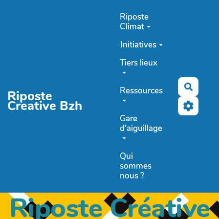
Aller au contenu principal
Riposte
Climat
Initiatives
Tiers lieux
Recher
Ressources
Riposte
Creative Bzh
Gare
d'aiguillage
Qui
sommes
nous ?
Riposte Créative