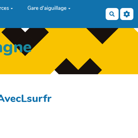
rces
Gare d'aiguillage
Recherch
agne
AvecLsurfr