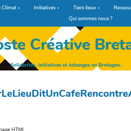
 Climat
Initiatives
Tiers lieux
Ressou
Qui sommes nous ?
oste Créative Bret
Solidarités, initiatives et échanges en Bretagne.
arLeLieuDitUnCafeRencontre
e page HTML