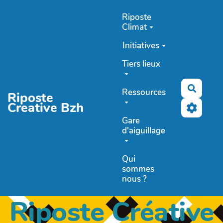
Aller au contenu principal
Riposte
Climat
Initiatives
Tiers lieux
Recher
Ressources
Riposte
Creative Bzh
Gare
d'aiguillage
Qui
sommes
nous ?
Riposte Créative