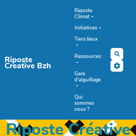
Aller au contenu principal
Riposte
Climat
Initiatives
Tiers lieux
Recher
Ressources
Riposte
Creative Bzh
Gare
d'aiguillage
Qui
sommes
nous ?
Riposte Créative