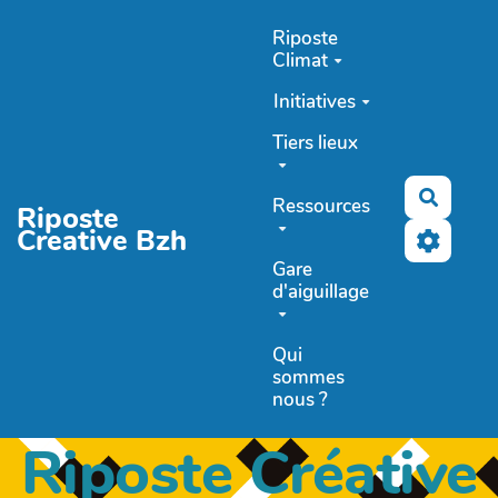
Aller au contenu principal
Riposte
Climat
Initiatives
Tiers lieux
Recher
Ressources
Riposte
Creative Bzh
Gare
d'aiguillage
Qui
sommes
nous ?
Riposte Créative