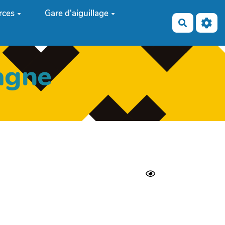
rces
Gare d'aiguillage
Recherch
agne