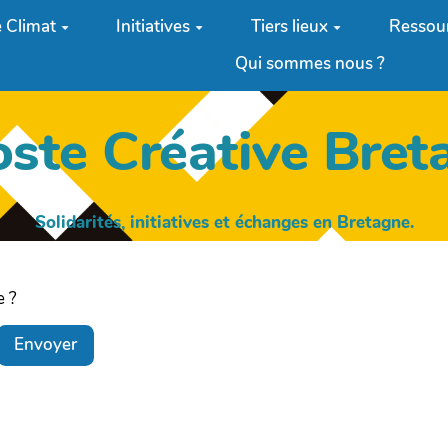
 Climat
Initiatives
Tiers lieux
Ressou
Qui sommes nous ?
oste Créative Bret
Solidarités, initiatives et échanges en Bretagne.
e ?
Envoyer