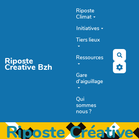
Aller au contenu principal
Riposte
Climat
Initiatives
Tiers lieux
Recher
Ressources
Riposte
Creative Bzh
Gare
d'aiguillage
Qui
sommes
nous ?
Riposte Créative