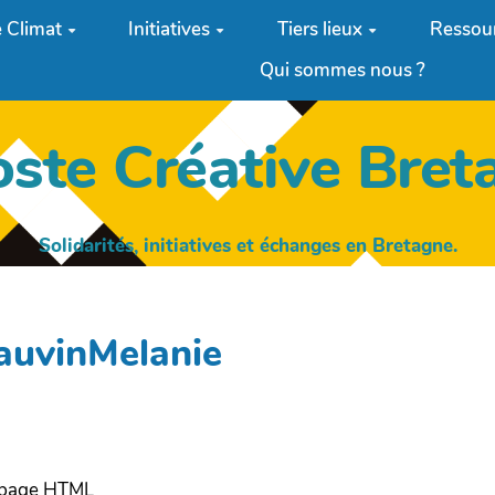
 Climat
Initiatives
Tiers lieux
Ressou
Qui sommes nous ?
oste Créative Bret
Solidarités, initiatives et échanges en Bretagne.
auvinMelanie
e page HTML