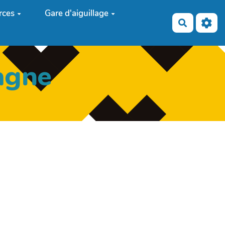
rces
Gare d'aiguillage
Recherch
agne