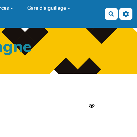
rces
Gare d'aiguillage
Recherch
agne