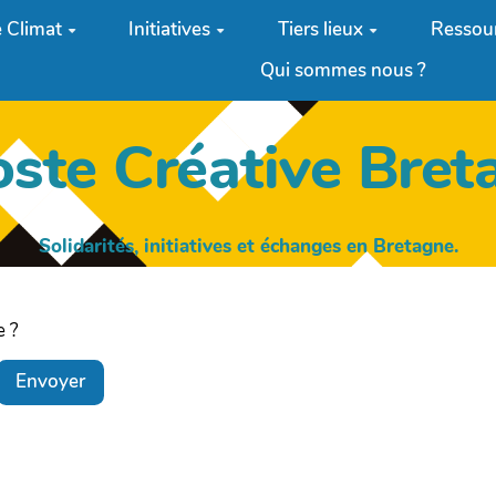
 Climat
Initiatives
Tiers lieux
Ressou
Qui sommes nous ?
oste Créative Bret
Solidarités, initiatives et échanges en Bretagne.
e ?
Envoyer