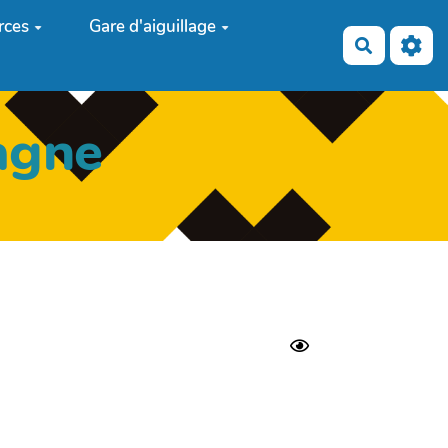
rces
Gare d'aiguillage
Recherch
agne