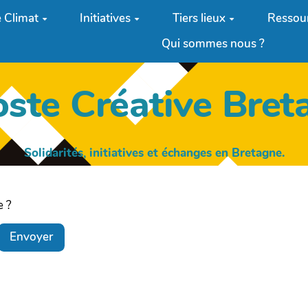
 Climat
Initiatives
Tiers lieux
Ressou
Qui sommes nous ?
oste Créative Bret
Solidarités, initiatives et échanges en Bretagne.
e ?
Envoyer