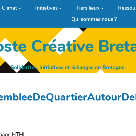
 Climat
Initiatives
Tiers lieux
Ressou
Qui sommes nous ?
oste Créative Bret
Solidarités, initiatives et échanges en Bretagne.
AsembleeDeQuartierAutourD
e page HTML