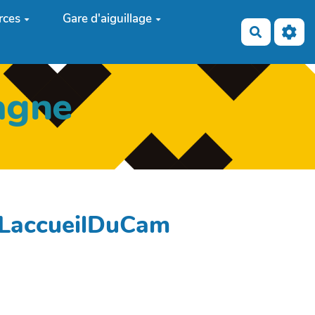
rces
Gare d'aiguillage
Recherch
agne
eLaccueilDuCam