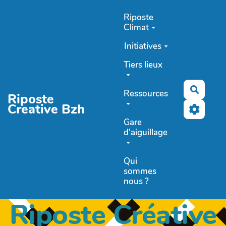
Aller au contenu principal
Riposte
Climat
Initiatives
Tiers lieux
Recher
Ressources
Riposte
Creative Bzh
Gare
d'aiguillage
Qui
sommes
nous ?
Riposte Créative