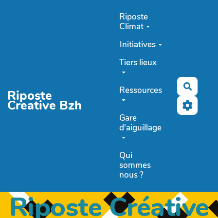
Aller au contenu principal
Riposte
Climat
Initiatives
Tiers lieux
Recher
Ressources
Riposte
Creative Bzh
Gare
d'aiguillage
Qui
sommes
nous ?
Riposte Créative