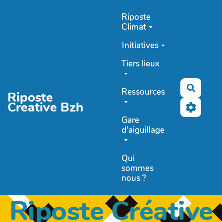
Aller au contenu principal
Riposte
Climat
Initiatives
Tiers lieux
Recher
Ressources
Riposte
Creative Bzh
Gare
d'aiguillage
Qui
sommes
nous ?
Riposte Créative