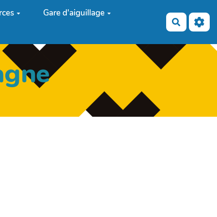
rces
Gare d'aiguillage
Recherch
agne