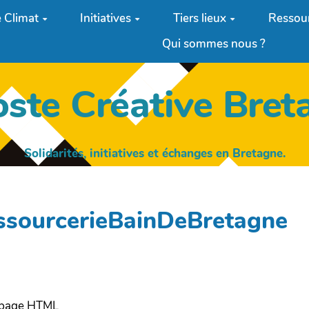
 Climat
Initiatives
Tiers lieux
Ressou
Qui sommes nous ?
oste Créative Bret
Solidarités, initiatives et échanges en Bretagne.
essourcerieBainDeBretagne
e page HTML