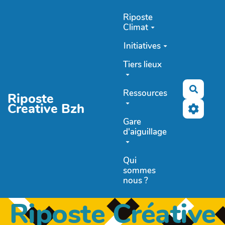
Aller au contenu principal
Riposte
Climat
Initiatives
Tiers lieux
Recher
Ressources
Riposte
Creative Bzh
Gare
d'aiguillage
Qui
sommes
nous ?
Riposte Créative