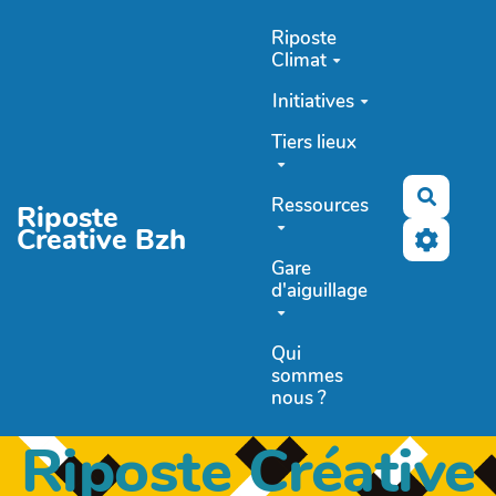
Aller au contenu principal
Riposte
Climat
Initiatives
Tiers lieux
Recher
Ressources
Riposte
Creative Bzh
Gare
d'aiguillage
Qui
sommes
nous ?
Riposte Créative