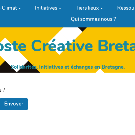
 Climat
Initiatives
Tiers lieux
Ressou
Qui sommes nous ?
oste Créative Bret
Solidarités, initiatives et échanges en Bretagne.
e ?
Envoyer