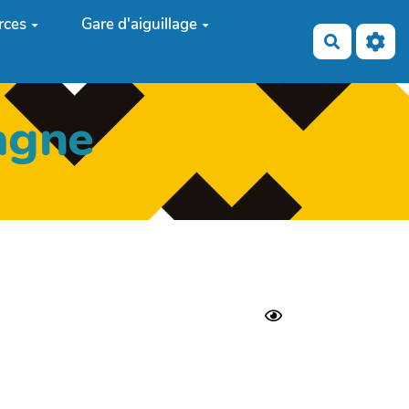
rces
Gare d'aiguillage
Recherch
agne