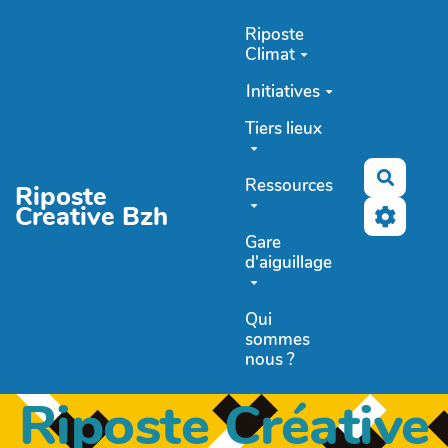
Aller au contenu principal
Riposte
Climat
Initiatives
Tiers lieux
Recher
Ressources
Riposte
Creative Bzh
Gare
d'aiguillage
Qui
sommes
nous ?
Riposte Créative