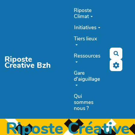
Aller au contenu principal
Riposte
Climat
Initiatives
Tiers lieux
Recher
Ressources
Riposte
Creative Bzh
Gare
d'aiguillage
Qui
sommes
nous ?
Riposte Créative