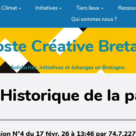
 Climat
Initiatives
Tiers lieux
Ressou
Qui sommes nous ?
oste Créative Bret
Solidarités, initiatives et échanges en Bretagne.
Historique de la 
ion N°4 du 17 févr. 26 à 13:46 par 74.7.22