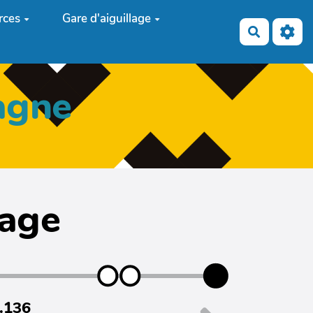
rces
Gare d'aiguillage
Recherch
agne
page
7.136