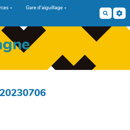
rces
Gare d'aiguillage
Recherch
agne
s20230706