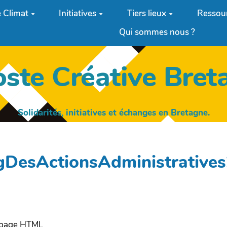
 Climat
Initiatives
Tiers lieux
Ressou
Qui sommes nous ?
oste Créative Bret
Solidarités, initiatives et échanges en Bretagne.
ogDesActionsAdministrative
e page HTML