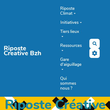
Aller au contenu principal
Riposte
Climat
Initiatives
Tiers lieux
Recher
Ressources
Riposte
Creative Bzh
Gare
d'aiguillage
Qui
sommes
nous ?
Riposte Créative