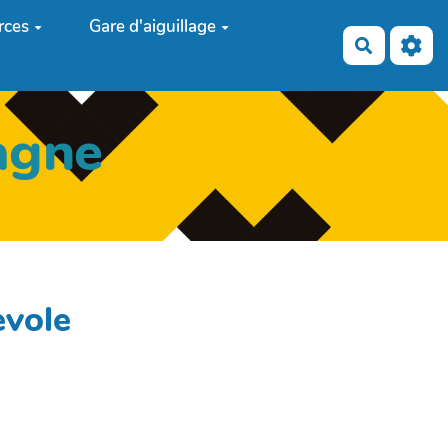
rces
Gare d'aiguillage
Recherch
agne
evole