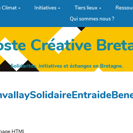
 Climat
Initiatives
Tiers lieux
Ressou
Qui sommes nous ?
oste Créative Bret
Solidarités, initiatives et échanges en Bretagne.
nvallaySolidaireEntraideBen
e page HTML