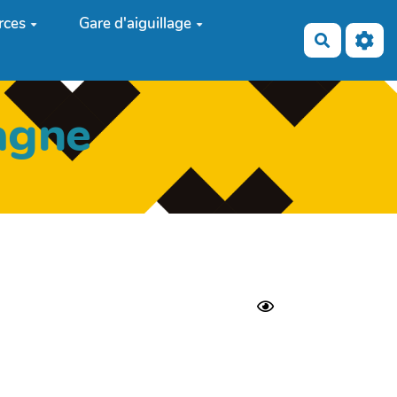
rces
Gare d'aiguillage
Recherch
agne