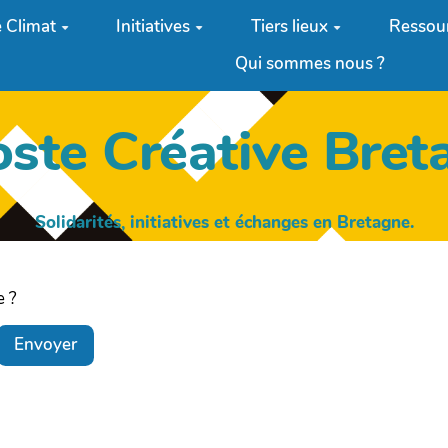
 Climat
Initiatives
Tiers lieux
Ressou
Qui sommes nous ?
oste Créative Bret
Solidarités, initiatives et échanges en Bretagne.
e ?
Envoyer