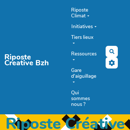
Aller au contenu principal
Riposte
Climat
Initiatives
Tiers lieux
Recher
Ressources
Riposte
Creative Bzh
Gare
d'aiguillage
Qui
sommes
nous ?
Riposte Créative