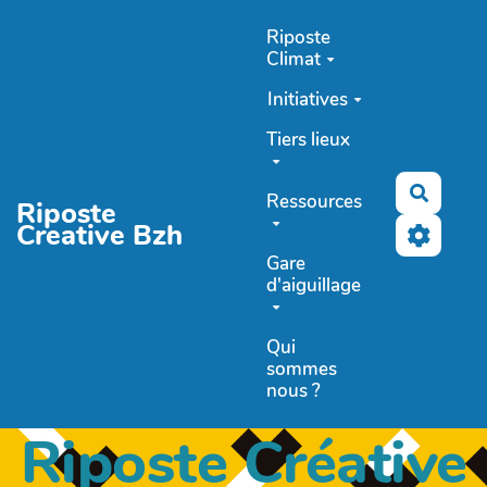
Aller au contenu principal
Riposte
Climat
Initiatives
Tiers lieux
Recher
Ressources
Riposte
Creative Bzh
Gare
d'aiguillage
Qui
sommes
nous ?
Riposte Créative