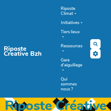
Aller au contenu principal
Riposte
Climat
Initiatives
Tiers lieux
Recher
Ressources
Riposte
Creative Bzh
Gare
d'aiguillage
Qui
sommes
nous ?
Riposte Créative