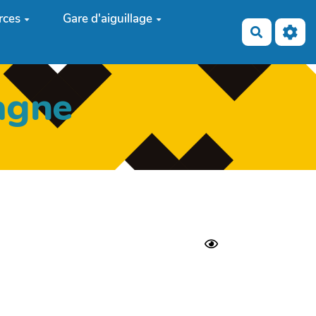
rces
Gare d'aiguillage
Recherch
agne