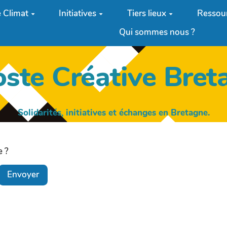
 Climat
Initiatives
Tiers lieux
Ressou
Qui sommes nous ?
oste Créative Bret
Solidarités, initiatives et échanges en Bretagne.
e ?
Envoyer