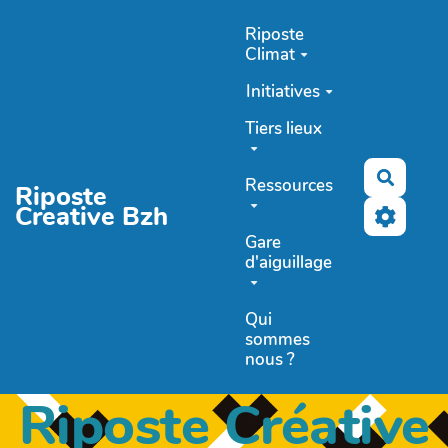
Aller au contenu principal
Riposte
Climat
Initiatives
Tiers lieux
Recher
Ressources
Riposte
Creative Bzh
Gare
d'aiguillage
Qui
sommes
nous ?
Riposte Créative