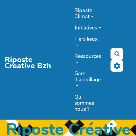
Aller au contenu principal
Riposte
Climat
Initiatives
Tiers lieux
Recher
Ressources
Riposte
Creative Bzh
Gare
d'aiguillage
Qui
sommes
nous ?
Riposte Créative