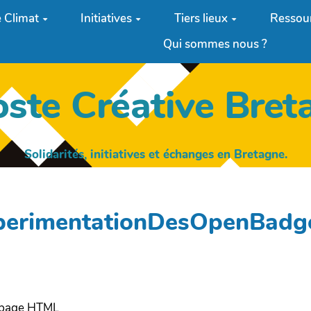
 Climat
Initiatives
Tiers lieux
Ressou
Qui sommes nous ?
oste Créative Bret
Solidarités, initiatives et échanges en Bretagne.
ExperimentationDesOpenBad
e page HTML