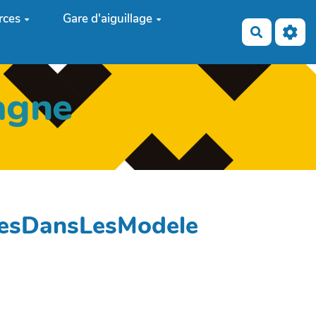
rces
Gare d'aiguillage
Recherch
agne
gesDansLesModele