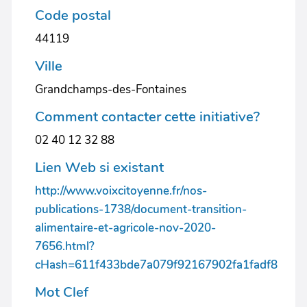
Code postal
44119
Ville
Grandchamps-des-Fontaines
Comment contacter cette initiative?
02 40 12 32 88
Lien Web si existant
http://www.voixcitoyenne.fr/nos-
publications-1738/document-transition-
alimentaire-et-agricole-nov-2020-
7656.html?
cHash=611f433bde7a079f92167902fa1fadf8
Mot Clef