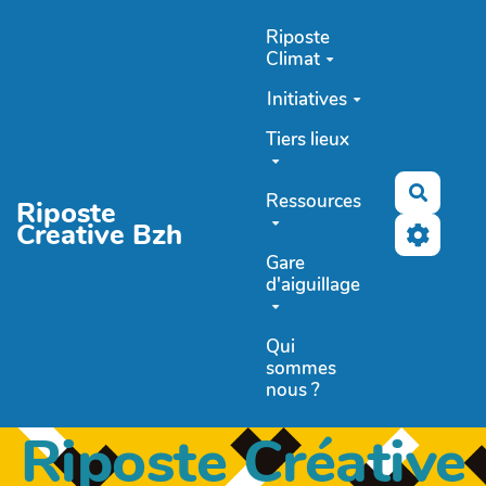
Aller au contenu principal
Riposte
Climat
Initiatives
Tiers lieux
Recher
Ressources
Riposte
Creative Bzh
Gare
d'aiguillage
Qui
sommes
nous ?
Riposte Créative