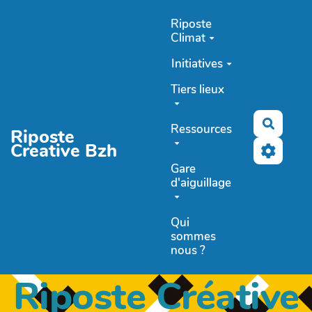
Aller au contenu principal
Riposte
Climat
Initiatives
Tiers lieux
Recher
Ressources
Riposte
Creative Bzh
Gare
d'aiguillage
Qui
sommes
nous ?
Riposte Créative