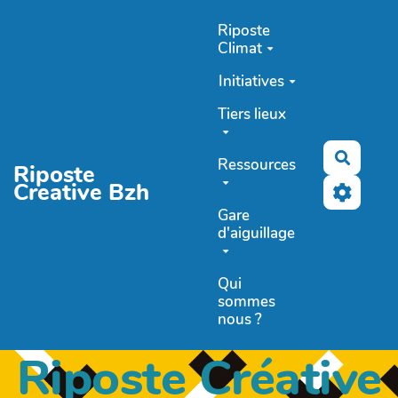
Aller au contenu principal
Riposte
Climat
Initiatives
Tiers lieux
Recher
Ressources
Riposte
Creative Bzh
Gare
d'aiguillage
Qui
sommes
nous ?
Riposte Créative