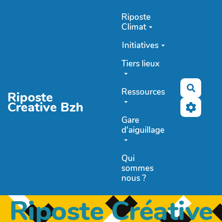
Aller au contenu principal
Riposte
Climat
Initiatives
Tiers lieux
Recher
Ressources
Riposte
Creative Bzh
Gare
d'aiguillage
Qui
sommes
nous ?
Riposte Créative