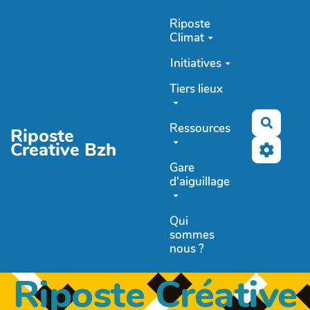
Aller au contenu principal
Riposte
Climat
Initiatives
Tiers lieux
Recher
Ressources
Riposte
Creative Bzh
Gare
d'aiguillage
Qui
sommes
nous ?
Riposte Créative