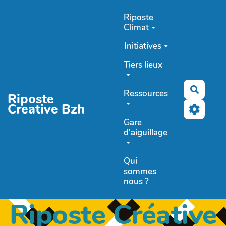
Aller au contenu principal
Riposte
Climat
Initiatives
Tiers lieux
Recher
Ressources
Riposte
Creative Bzh
Gare
d'aiguillage
Qui
sommes
nous ?
Riposte Créative