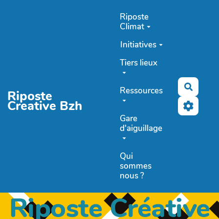
Aller au contenu principal
Riposte
Climat
Initiatives
Tiers lieux
Recher
Ressources
Riposte
Creative Bzh
Gare
d'aiguillage
Qui
sommes
nous ?
Riposte Créative