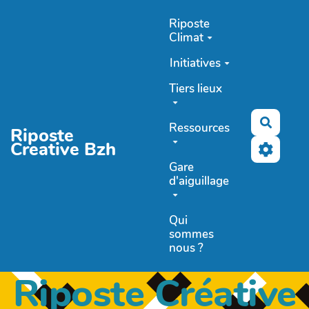
Aller au contenu principal
Riposte
Climat
Initiatives
Tiers lieux
Recher
Ressources
Riposte
Creative Bzh
Gare
d'aiguillage
Qui
sommes
nous ?
Riposte Créative