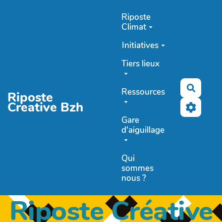
Aller au contenu principal
Riposte
Climat
Initiatives
Tiers lieux
Recher
Ressources
Riposte
Creative Bzh
Gare
d'aiguillage
Qui
sommes
nous ?
Riposte Créative