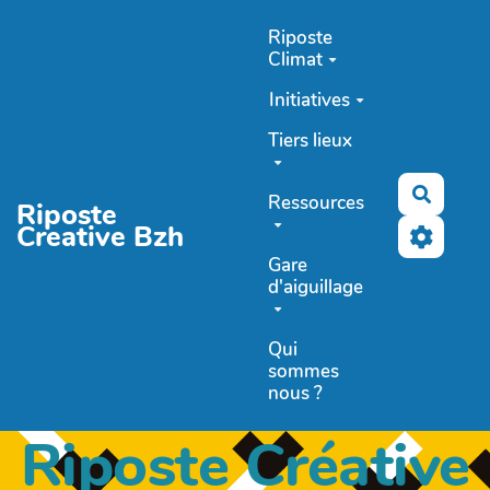
Aller au contenu principal
Riposte
Climat
Initiatives
Tiers lieux
Recher
Ressources
Riposte
Creative Bzh
Gare
d'aiguillage
Qui
sommes
nous ?
Riposte Créative