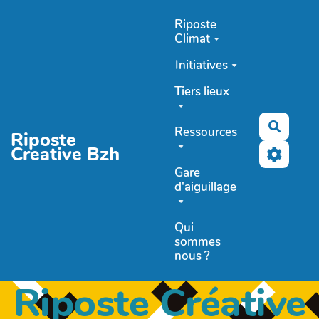
Aller au contenu principal
Riposte
Climat
Initiatives
Tiers lieux
Recher
Ressources
Riposte
Creative Bzh
Gare
d'aiguillage
Qui
sommes
nous ?
Riposte Créative