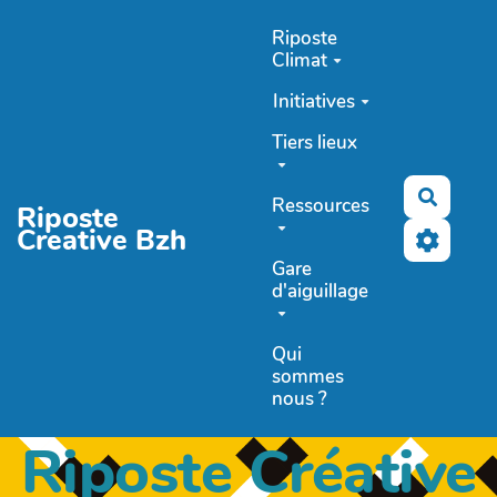
Aller au contenu principal
Riposte
Climat
Initiatives
Tiers lieux
Recher
Ressources
Riposte
Creative Bzh
Gare
d'aiguillage
Qui
sommes
nous ?
Riposte Créative