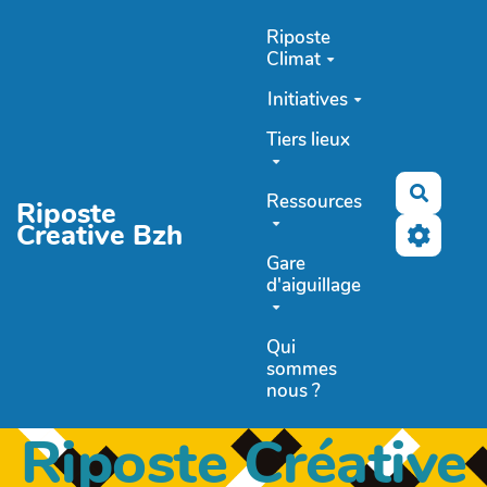
Aller au contenu principal
Riposte
Climat
Initiatives
Tiers lieux
Recher
Ressources
Riposte
Creative Bzh
Gare
d'aiguillage
Qui
sommes
nous ?
Riposte Créative