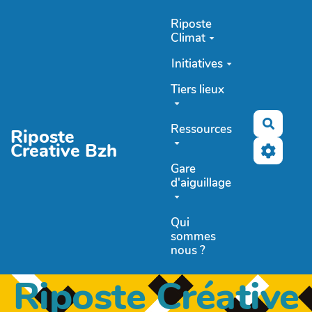
Aller au contenu principal
Riposte
Climat
Initiatives
Tiers lieux
Recher
Ressources
Riposte
Creative Bzh
Gare
d'aiguillage
Qui
sommes
nous ?
Riposte Créative