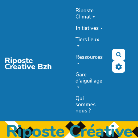
Aller au contenu principal
Riposte
Climat
Initiatives
Tiers lieux
Recher
Ressources
Riposte
Creative Bzh
Gare
d'aiguillage
Qui
sommes
nous ?
Riposte Créative