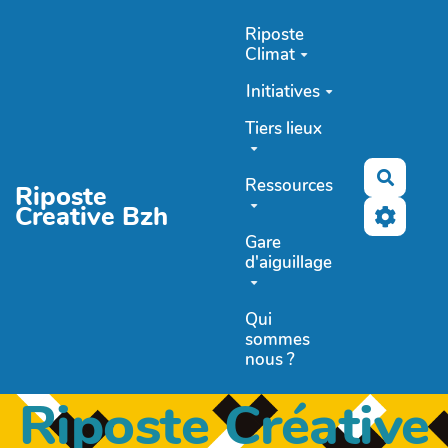
Aller au contenu principal
Riposte
Climat
Initiatives
Tiers lieux
Recher
Ressources
Riposte
Creative Bzh
Gare
d'aiguillage
Qui
sommes
nous ?
Riposte Créative