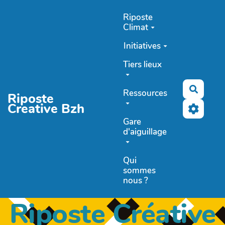
Aller au contenu principal
Riposte
Climat
Initiatives
Tiers lieux
Recher
Ressources
Riposte
Creative Bzh
Gare
d'aiguillage
Qui
sommes
nous ?
Riposte Créative