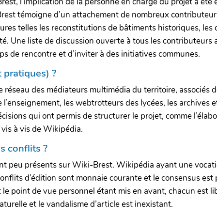
est, l’implication de la personne en charge du projet a été e
Brest témoigne d’un attachement de nombreux contributeurs
ures telles les reconstitutions de bâtiments historiques, les
. Une liste de discussion ouverte à tous les contributeurs 
ps de rencontre et d’inviter à des initiatives communes.
t pratiques) ?
 le réseau des médiateurs multimédia du territoire, associés 
’enseignement, les webtrotteurs des lycées, les archives et 
cisions qui ont permis de structurer le projet, comme l’élabo
 vis à vis de Wikipédia.
s conflits ?
sont peu présents sur Wiki-Brest. Wikipédia ayant une vocat
onflits d’édition sont monnaie courante et le consensus est pa
 le point de vue personnel étant mis en avant, chacun est li
urelle et le vandalisme d’article est inexistant.