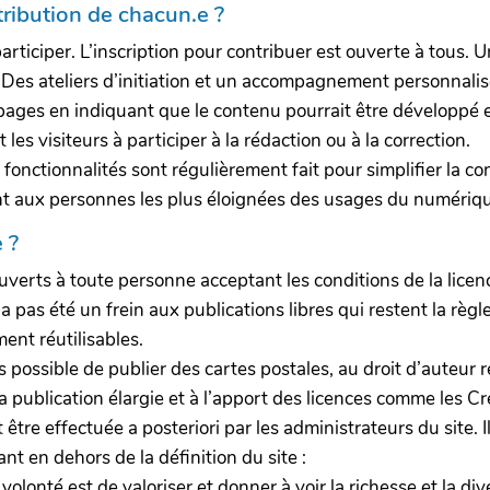
tribution de chacun.e ?
participer. L’inscription pour contribuer est ouverte à tous. 
s. Des ateliers d’initiation et un accompagnement personnalis
 pages en indiquant que le contenu pourrait être développé 
les visiteurs à participer à la rédaction ou à la correction.
e fonctionnalités sont régulièrement fait pour simplifier la c
ment aux personnes les plus éloignées des usages du numériq
 ?
uverts à toute personne acceptant les conditions de la licen
 pas été un frein aux publications libres qui restent la règle
ent réutilisables.
 possible de publier des cartes postales, au droit d’auteur re
a publication élargie et à l’apport des licences comme les 
e effectuée a posteriori par les administrateurs du site. Il 
ant en dehors de la définition du site :
 volonté est de valoriser et donner à voir la richesse et la di