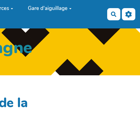
rces
Gare d'aiguillage
Recherch
agne
de la