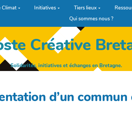
 Climat
Initiatives
Tiers lieux
Ressou
Qui sommes nous ?
oste Créative Bret
Solidarités, initiatives et échanges en Bretagne.
sentation d’un commun 